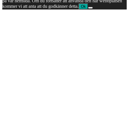
på vår hemsida. Om du fortsätter att använda den här webbplatsen
kommer vi att anta att du godkänner detta.
Ok