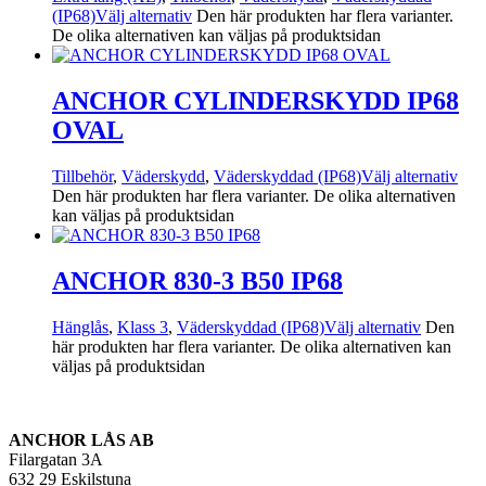
(IP68)
Välj alternativ
Den här produkten har flera varianter.
De olika alternativen kan väljas på produktsidan
ANCHOR CYLINDERSKYDD IP68
OVAL
Tillbehör
,
Väderskydd
,
Väderskyddad (IP68)
Välj alternativ
Den här produkten har flera varianter. De olika alternativen
kan väljas på produktsidan
ANCHOR 830-3 B50 IP68
Hänglås
,
Klass 3
,
Väderskyddad (IP68)
Välj alternativ
Den
här produkten har flera varianter. De olika alternativen kan
väljas på produktsidan
ANCHOR LÅS AB
Filargatan 3A
632 29 Eskilstuna