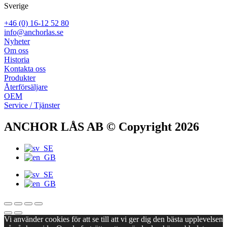
Sverige
+46 (0) 16-12 52 80
info@anchorlas.se
Nyheter
Om oss
Historia
Kontakta oss
Produkter
Återförsäljare
OEM
Service / Tjänster
ANCHOR LÅS AB © Copyright 2026
Vi använder cookies för att se till att vi ger dig den bästa upplevelsen