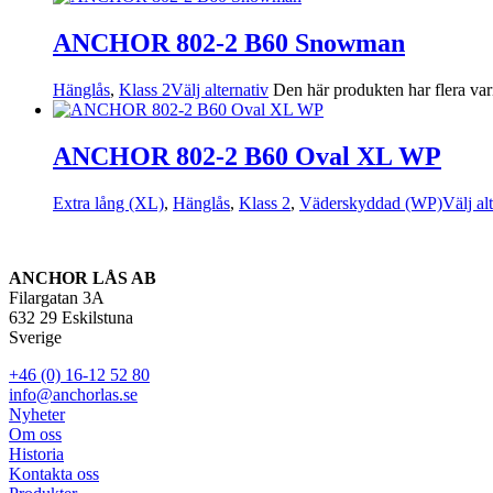
ANCHOR 802-2 B60 Snowman
Hänglås
,
Klass 2
Välj alternativ
Den här produkten har flera var
ANCHOR 802-2 B60 Oval XL WP
Extra lång (XL)
,
Hänglås
,
Klass 2
,
Väderskyddad (WP)
Välj al
ANCHOR LÅS AB
Filargatan 3A
632 29 Eskilstuna
Sverige
+46 (0) 16-12 52 80
info@anchorlas.se
Nyheter
Om oss
Historia
Kontakta oss