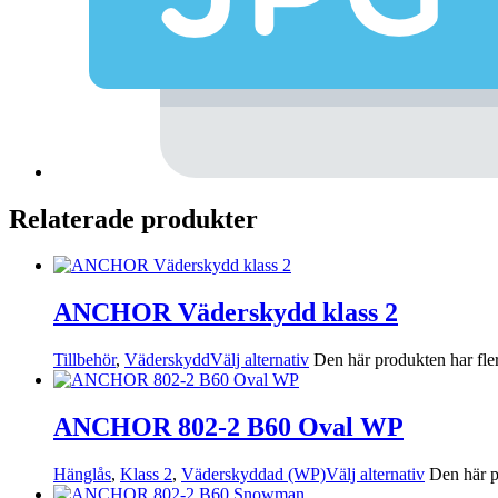
Relaterade produkter
ANCHOR Väderskydd klass 2
Tillbehör
,
Väderskydd
Välj alternativ
Den här produkten har fler
ANCHOR 802-2 B60 Oval WP
Hänglås
,
Klass 2
,
Väderskyddad (WP)
Välj alternativ
Den här p