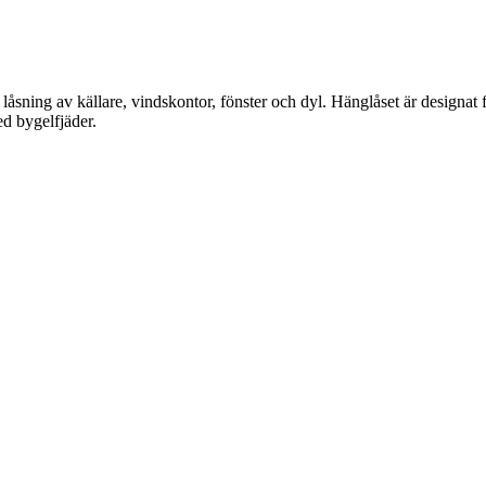
t för låsning av källare, vindskontor, fönster och dyl. Hänglåset är desig
ed bygelfjäder.