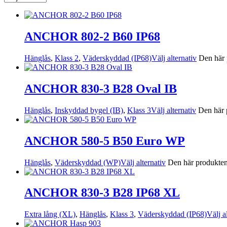
ANCHOR 802-2 B60 IP68
Hänglås
,
Klass 2
,
Väderskyddad (IP68)
Välj alternativ
Den här 
ANCHOR 830-3 B28 Oval IB
Hänglås
,
Inskyddad bygel (IB)
,
Klass 3
Välj alternativ
Den här p
ANCHOR 580-5 B50 Euro WP
Hänglås
,
Väderskyddad (WP)
Välj alternativ
Den här produkten 
ANCHOR 830-3 B28 IP68 XL
Extra lång (XL)
,
Hänglås
,
Klass 3
,
Väderskyddad (IP68)
Välj a