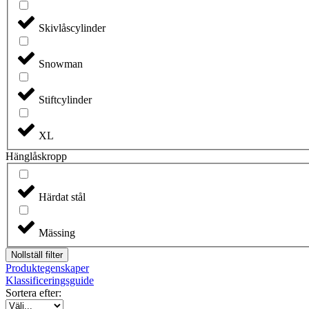
Skivlåscylinder
Snowman
Stiftcylinder
XL
Hänglåskropp
Härdat stål
Mässing
Nollställ filter
Produktegenskaper
Klassificeringsguide
Sortera efter: