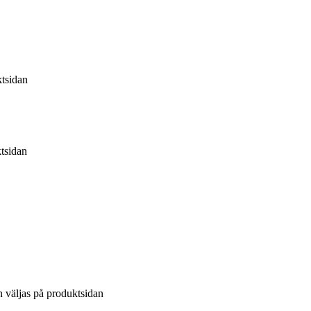
ktsidan
ktsidan
n väljas på produktsidan