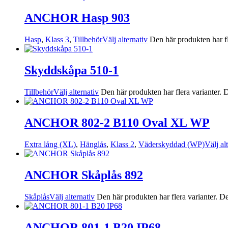
ANCHOR Hasp 903
Hasp
,
Klass 3
,
Tillbehör
Välj alternativ
Den här produkten har fl
Skyddskåpa 510-1
Tillbehör
Välj alternativ
Den här produkten har flera varianter. 
ANCHOR 802-2 B110 Oval XL WP
Extra lång (XL)
,
Hänglås
,
Klass 2
,
Väderskyddad (WP)
Välj al
ANCHOR Skåplås 892
Skåplås
Välj alternativ
Den här produkten har flera varianter. De
ANCHOR 801-1 B20 IP68