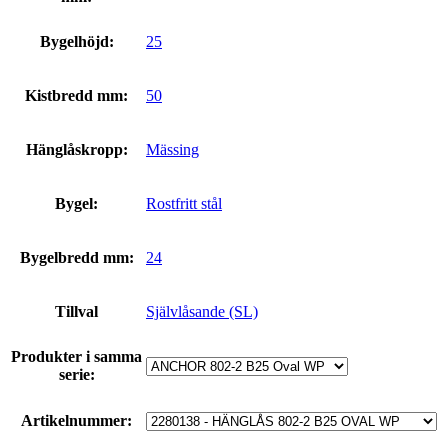
Bygelhöjd:
25
Kistbredd mm:
50
Hänglåskropp:
Mässing
Bygel:
Rostfritt stål
Bygelbredd mm:
24
Tillval
Självlåsande (SL)
Produkter i samma
serie:
Artikelnummer: