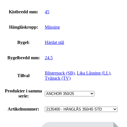
Kistbredd mm:
45
Hänglåskropp:
Mässing
Bygel:
Härdat stål
Bygelbredd mm:
24.5
Blisterpack (SB)
,
Lika Låsning (LL)
,
Tillval
Tvåpack (TV)
Produkter i samma
serie:
Artikelnummer: