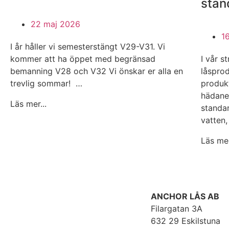
stan
22 maj 2026
1
I år håller vi semesterstängt V29-V31. Vi
kommer att ha öppet med begränsad
I vår s
bemanning V28 och V32 Vi önskar er alla en
låsprod
trevlig sommar! …
produk
hädane
Läs mer...
standa
vatten
Läs mer
ANCHOR LÅS AB
Filargatan 3A
632 29 Eskilstuna