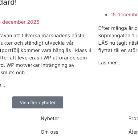
dard!
15 decemb
6 december 2025
Efter många år o
trävan att tillverka marknadens bästa
Köpmangatan 1 i
ukter och ständigt utveckla vår
LÅS nu tagit näst
tportfölj kommer våra hänglås i klass 4
flyttat till en s
fter att levereras i WP utförande som
Läs mer...
rd. WP motverkar inträngning av
, smuts och…
...
Visa fler nyheter
Nyheter
Pro
Om oss
Åter