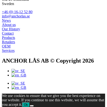
Sweden
+46 (0) 16-12 52 80
info@anchorlas.se
News
About us
Our History
Contact
Products
Retailers
OEM
Services
ANCHOR LÅS AB © Copyright 2026
We use cookies to ensure that we give you the best experience on
our website. If you continue to use this website, we will assume that
you accept it.
Ok