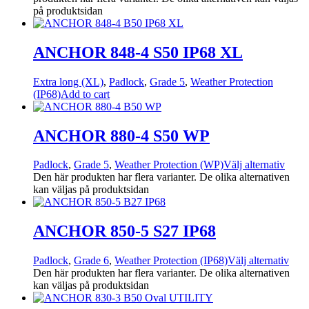
på produktsidan
ANCHOR 848-4 S50 IP68 XL
Extra long (XL)
,
Padlock
,
Grade 5
,
Weather Protection
(IP68)
Add to cart
ANCHOR 880-4 S50 WP
Padlock
,
Grade 5
,
Weather Protection (WP)
Välj alternativ
Den här produkten har flera varianter. De olika alternativen
kan väljas på produktsidan
ANCHOR 850-5 S27 IP68
Padlock
,
Grade 6
,
Weather Protection (IP68)
Välj alternativ
Den här produkten har flera varianter. De olika alternativen
kan väljas på produktsidan