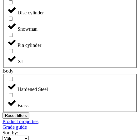
Disc cylinder
Snowman
Pin cylinder
XL
Body
Hardened Steel
Brass
Reset filters
Product properties
Grade guide
Sort by: